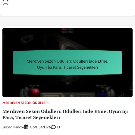
[…]
MERDIVEN SEZON ÖDÜLLERI
Merdiven Sezon Ödülleri: Ödülleri İade Etme, Oyun İçi
Para, Ticaret Seçenekleri
Jasper Harlow
0
06/03/2026