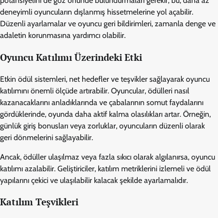
potansiyelini de göz önünde bulundurmaları gerekir; bu, daha az
deneyimli oyuncuların dışlanmış hissetmelerine yol açabilir.
Düzenli ayarlamalar ve oyuncu geri bildirimleri, zamanla denge ve
adaletin korunmasına yardımcı olabilir.
Oyuncu Katılımı Üzerindeki Etki
Etkin ödül sistemleri, net hedefler ve teşvikler sağlayarak oyuncu
katılımını önemli ölçüde artırabilir. Oyuncular, ödülleri nasıl
kazanacaklarını anladıklarında ve çabalarının somut faydalarını
gördüklerinde, oyunda daha aktif kalma olasılıkları artar. Örneğin,
günlük giriş bonusları veya zorluklar, oyuncuların düzenli olarak
geri dönmelerini sağlayabilir.
Ancak, ödüller ulaşılmaz veya fazla sıkıcı olarak algılanırsa, oyuncu
katılımı azalabilir. Geliştiriciler, katılım metriklerini izlemeli ve ödül
yapılarını çekici ve ulaşılabilir kalacak şekilde ayarlamalıdır.
Katılım Teşvikleri