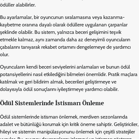
ödüller alabilirler.
Bu ayarlamalar, bir oyuncunun sıralamasına veya kazanma-
kaybetme oranına dayalı olarak ödüllere uygulanan çarpanlar
şeklinde olabilir. Bu sistem, yalnızca beceri gelişimini teşvik
etmekle kalmaz, aynı zamanda daha az deneyimli oyuncuların
çabalarını tanıyarak rekabet ortamını dengelemeye de yardımcı
olur.
Oyuncuların kendi beceri seviyelerini anlamaları ve bunun ödül
potansiyellerini nasıl etkilediğini bilmeleri önemlidir. Pratik maçlara
katılmak ve geri bildirim almak, becerileri geliştirmeye ve
dolayısıyla ödül sonuçlarını iyileştirmeye yardımcı olabilir.
Ödül Sistemlerinde İstismarı Önleme
Ödül sistemlerinde istismarı önlemek, merdiven sezonlarında
adalet ve bütünlüğü korumak için kritik öneme sahiptir. Geliştiriciler,
hileyi ve sistemin manipülasyonunu önlemek için çeşitli stratejiler