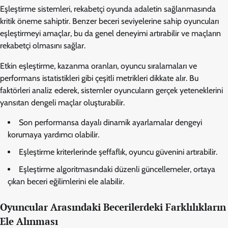
Eşleştirme sistemleri, rekabetçi oyunda adaletin sağlanmasında
kritik öneme sahiptir. Benzer beceri seviyelerine sahip oyuncuları
eşleştirmeyi amaçlar, bu da genel deneyimi artırabilir ve maçların
rekabetçi olmasını sağlar.
Etkin eşleştirme, kazanma oranları, oyuncu sıralamaları ve
performans istatistikleri gibi çeşitli metrikleri dikkate alır. Bu
faktörleri analiz ederek, sistemler oyuncuların gerçek yeteneklerini
yansıtan dengeli maçlar oluşturabilir.
Son performansa dayalı dinamik ayarlamalar dengeyi
korumaya yardımcı olabilir.
Eşleştirme kriterlerinde şeffaflık, oyuncu güvenini artırabilir.
Eşleştirme algoritmasındaki düzenli güncellemeler, ortaya
çıkan beceri eğilimlerini ele alabilir.
Oyuncular Arasındaki Becerilerdeki Farklılıkların
Ele Alınması