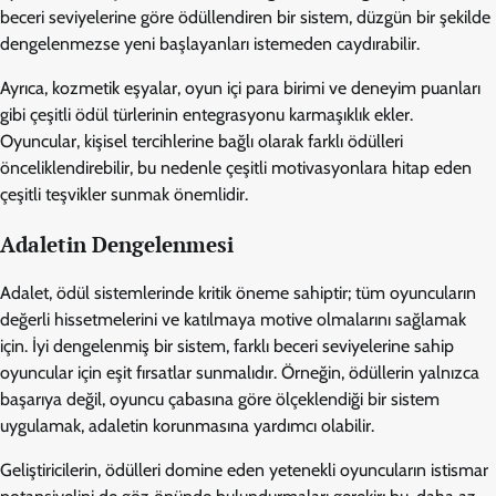
beceri seviyelerine göre ödüllendiren bir sistem, düzgün bir şekilde
dengelenmezse yeni başlayanları istemeden caydırabilir.
Ayrıca, kozmetik eşyalar, oyun içi para birimi ve deneyim puanları
gibi çeşitli ödül türlerinin entegrasyonu karmaşıklık ekler.
Oyuncular, kişisel tercihlerine bağlı olarak farklı ödülleri
önceliklendirebilir, bu nedenle çeşitli motivasyonlara hitap eden
çeşitli teşvikler sunmak önemlidir.
Adaletin Dengelenmesi
Adalet, ödül sistemlerinde kritik öneme sahiptir; tüm oyuncuların
değerli hissetmelerini ve katılmaya motive olmalarını sağlamak
için. İyi dengelenmiş bir sistem, farklı beceri seviyelerine sahip
oyuncular için eşit fırsatlar sunmalıdır. Örneğin, ödüllerin yalnızca
başarıya değil, oyuncu çabasına göre ölçeklendiği bir sistem
uygulamak, adaletin korunmasına yardımcı olabilir.
Geliştiricilerin, ödülleri domine eden yetenekli oyuncuların istismar