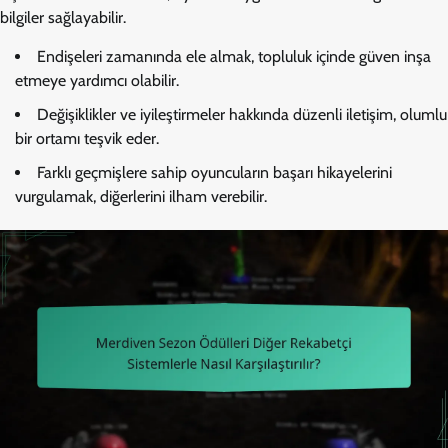
bilgiler sağlayabilir.
Endişeleri zamanında ele almak, topluluk içinde güven inşa
etmeye yardımcı olabilir.
Değişiklikler ve iyileştirmeler hakkında düzenli iletişim, olumlu
bir ortamı teşvik eder.
Farklı geçmişlere sahip oyuncuların başarı hikayelerini
vurgulamak, diğerlerini ilham verebilir.