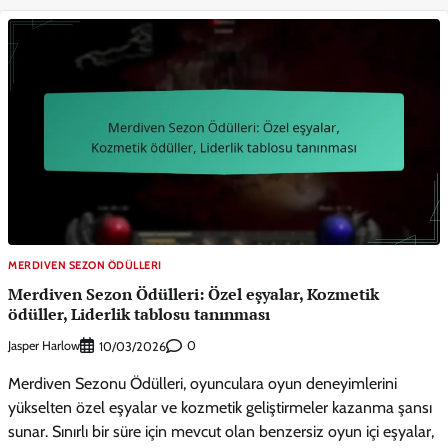
MERDIVEN SEZON ÖDÜLLERI
Merdiven Sezon Ödülleri: Özel eşyalar, Kozmetik
ödüller, Liderlik tablosu tanınması
Jasper Harlow
0
10/03/2026
Merdiven Sezonu Ödülleri, oyunculara oyun deneyimlerini
yükselten özel eşyalar ve kozmetik geliştirmeler kazanma şansı
sunar. Sınırlı bir süre için mevcut olan benzersiz oyun içi eşyalar,