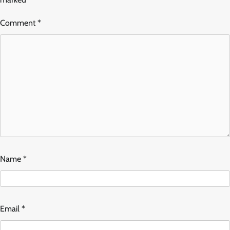
Comment
*
Name
*
Email
*