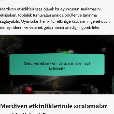
Merdiven etkinlikleri esas olarak bir oyuncunun sıralamasını
etkilerken, topluluk turnuvaları anında ödüller ve tanınma
sağlayabilir. Oyuncular, her iki tür etkinliğe katılmanın genel oyun
deneyimlerini ve yetenek gelişimlerini artırdığını görebilirler.
Merdiven etkinliklerinde sıralamalar