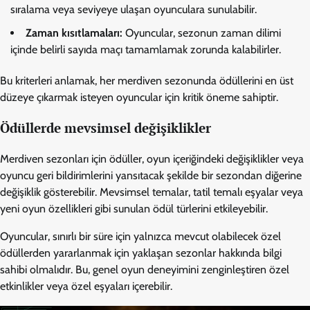
sıralama veya seviyeye ulaşan oyunculara sunulabilir.
Zaman kısıtlamaları:
Oyuncular, sezonun zaman dilimi
içinde belirli sayıda maçı tamamlamak zorunda kalabilirler.
Bu kriterleri anlamak, her merdiven sezonunda ödüllerini en üst
düzeye çıkarmak isteyen oyuncular için kritik öneme sahiptir.
Ödüllerde mevsimsel değişiklikler
Merdiven sezonları için ödüller, oyun içeriğindeki değişiklikler veya
oyuncu geri bildirimlerini yansıtacak şekilde bir sezondan diğerine
değişiklik gösterebilir. Mevsimsel temalar, tatil temalı eşyalar veya
yeni oyun özellikleri gibi sunulan ödül türlerini etkileyebilir.
Oyuncular, sınırlı bir süre için yalnızca mevcut olabilecek özel
ödüllerden yararlanmak için yaklaşan sezonlar hakkında bilgi
sahibi olmalıdır. Bu, genel oyun deneyimini zenginleştiren özel
etkinlikler veya özel eşyaları içerebilir.