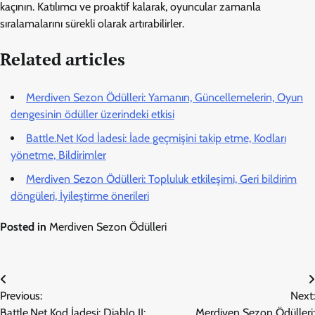
kaçının. Katılımcı ve proaktif kalarak, oyuncular zamanla
sıralamalarını sürekli olarak artırabilirler.
Related articles
Merdiven Sezon Ödülleri: Yamanın, Güncellemelerin, Oyun
dengesinin ödüller üzerindeki etkisi
Battle.Net Kod İadesi: İade geçmişini takip etme, Kodları
yönetme, Bildirimler
Merdiven Sezon Ödülleri: Topluluk etkileşimi, Geri bildirim
döngüleri, İyileştirme önerileri
Posted in
Merdiven Sezon Ödülleri
Post
Previous:
Next:
navigation
Battle.Net Kod İadesi: Diablo II:
Merdiven Sezon Ödülleri: