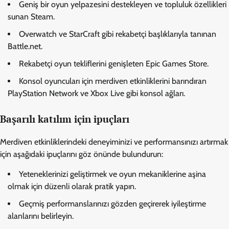
Geniş bir oyun yelpazesini destekleyen ve topluluk özellikleri
sunan Steam.
Overwatch ve StarCraft gibi rekabetçi başlıklarıyla tanınan
Battle.net.
Rekabetçi oyun tekliflerini genişleten Epic Games Store.
Konsol oyuncuları için merdiven etkinliklerini barındıran
PlayStation Network ve Xbox Live gibi konsol ağları.
Başarılı katılım için ipuçları
Merdiven etkinliklerindeki deneyiminizi ve performansınızı artırmak
için aşağıdaki ipuçlarını göz önünde bulundurun:
Yeteneklerinizi geliştirmek ve oyun mekaniklerine aşina
olmak için düzenli olarak pratik yapın.
Geçmiş performanslarınızı gözden geçirerek iyileştirme
alanlarını belirleyin.