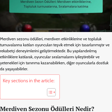
Merdiven sezonu ödülleri, merdiven etkinliklerine ve topluluk
turnuvalarına katılan oyuncuları teşvik etmek için tasarlanmıştır ve
rekabetçi deneyimlerini geliştirmektedir. Bu yapılandırılmış
etkinliklere katılarak, oyuncular sıralamalarını iyileştirebilir ve
yetenekleri için tanınma kazanabilirken, diğer oyuncularla dostluk
da yaşayabilirler.
Key sections in the article:
Merdiven Sezonu Ödülleri Nedir?