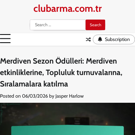
Skip
clubarma.com.tr
to
content
Search
for:
Subscription
Merdiven Sezon Ödülleri: Merdiven
etkinliklerine, Topluluk turnuvalarına,
Sıralamalara katılma
Posted on
06/03/2026
by
Jasper Harlow