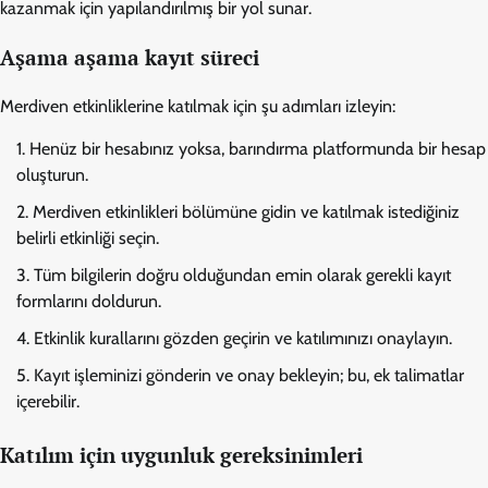
kazanmak için yapılandırılmış bir yol sunar.
Aşama aşama kayıt süreci
Merdiven etkinliklerine katılmak için şu adımları izleyin:
Henüz bir hesabınız yoksa, barındırma platformunda bir hesap
oluşturun.
Merdiven etkinlikleri bölümüne gidin ve katılmak istediğiniz
belirli etkinliği seçin.
Tüm bilgilerin doğru olduğundan emin olarak gerekli kayıt
formlarını doldurun.
Etkinlik kurallarını gözden geçirin ve katılımınızı onaylayın.
Kayıt işleminizi gönderin ve onay bekleyin; bu, ek talimatlar
içerebilir.
Katılım için uygunluk gereksinimleri