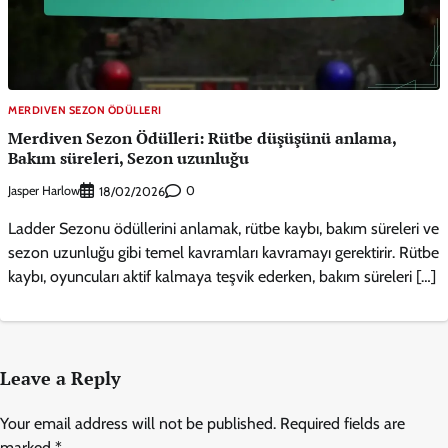
MERDIVEN SEZON ÖDÜLLERI
Merdiven Sezon Ödülleri: Rütbe düşüşünü anlama,
Bakım süreleri, Sezon uzunluğu
Jasper Harlow
0
18/02/2026
Ladder Sezonu ödüllerini anlamak, rütbe kaybı, bakım süreleri ve
sezon uzunluğu gibi temel kavramları kavramayı gerektirir. Rütbe
kaybı, oyuncuları aktif kalmaya teşvik ederken, bakım süreleri […]
Leave a Reply
Your email address will not be published.
Required fields are
marked
*