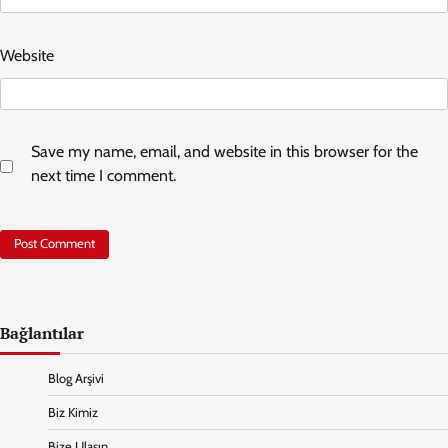
Website
Save my name, email, and website in this browser for the
next time I comment.
Bağlantılar
Blog Arşivi
Biz Kimiz
Bize Ulaşın