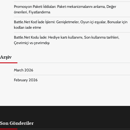
Promosyon Paketi İddiaları: Paket mekanizmalarını anlama, Değer
önerileri, Fiyatlandırma
Battle.Net Kod İade İşlemi: Genişletmeler, Oyun içi eşyalar, Bonuslar için
kodları iade etme
Battle.Net Kodu İade: Hediye kartı kullanımı, Son kullanma tarihleri,
Çevrimiçi vs çevrimdışı
Arşiv
March 2026
February 2026
Son Gönderiler