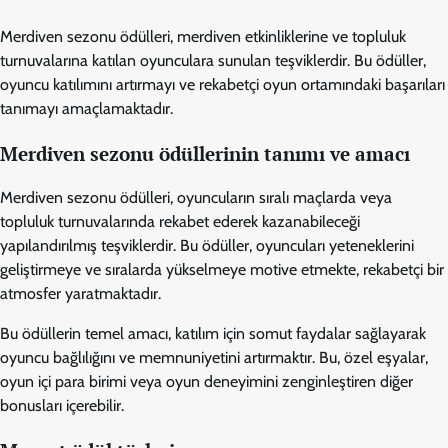
Merdiven sezonu ödülleri, merdiven etkinliklerine ve topluluk
turnuvalarına katılan oyunculara sunulan teşviklerdir. Bu ödüller,
oyuncu katılımını artırmayı ve rekabetçi oyun ortamındaki başarıları
tanımayı amaçlamaktadır.
Merdiven sezonu ödüllerinin tanımı ve amacı
Merdiven sezonu ödülleri, oyuncuların sıralı maçlarda veya
topluluk turnuvalarında rekabet ederek kazanabileceği
yapılandırılmış teşviklerdir. Bu ödüller, oyuncuları yeteneklerini
geliştirmeye ve sıralarda yükselmeye motive etmekte, rekabetçi bir
atmosfer yaratmaktadır.
Bu ödüllerin temel amacı, katılım için somut faydalar sağlayarak
oyuncu bağlılığını ve memnuniyetini artırmaktır. Bu, özel eşyalar,
oyun içi para birimi veya oyun deneyimini zenginleştiren diğer
bonusları içerebilir.