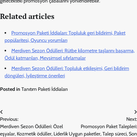
gelecekteki promosyon çabalarını yönlendirebilir.
Related articles
Promosyon Paketi İddiaları: Topluluk geri bildirimi, Paket
popülaritesi, Oyuncu yorumları
Merdiven Sezon Ödülleri: Rütbe kilometre taşlarını başarma,
Ödül katmanları, Mevsimsel sıfırlamalar
Merdiven Sezon Ödülleri: Topluluk etkileşimi, Geri bildirim
döngüleri, İyileştirme önerileri
Posted in
Tanıtım Paketi İddiaları
Post
Previous:
Next:
navigation
Merdiven Sezon Ödülleri: Özel
Promosyon Paket Talepleri:
eşyalar, Kozmetik ödüller, Liderlik
Uygun paketler, Talep süreci, Son