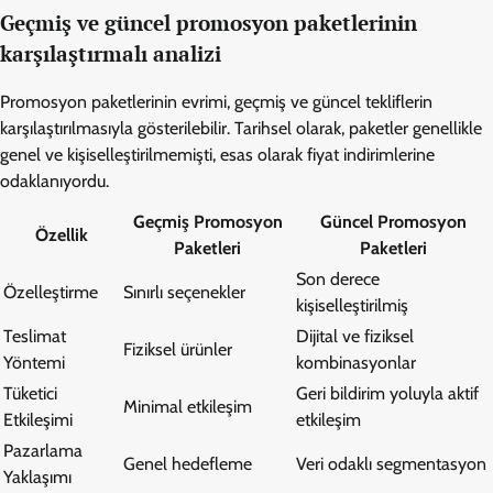
Geçmiş ve güncel promosyon paketlerinin
karşılaştırmalı analizi
Promosyon paketlerinin evrimi, geçmiş ve güncel tekliflerin
karşılaştırılmasıyla gösterilebilir. Tarihsel olarak, paketler genellikle
genel ve kişiselleştirilmemişti, esas olarak fiyat indirimlerine
odaklanıyordu.
Geçmiş Promosyon
Güncel Promosyon
Özellik
Paketleri
Paketleri
Son derece
Özelleştirme
Sınırlı seçenekler
kişiselleştirilmiş
Teslimat
Dijital ve fiziksel
Fiziksel ürünler
Yöntemi
kombinasyonlar
Tüketici
Geri bildirim yoluyla aktif
Minimal etkileşim
Etkileşimi
etkileşim
Pazarlama
Genel hedefleme
Veri odaklı segmentasyon
Yaklaşımı