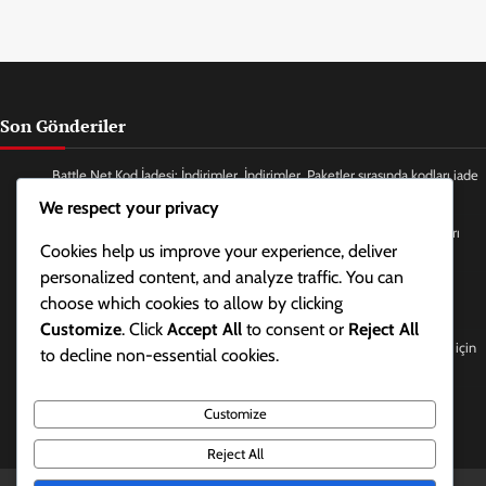
Son Gönderiler
Battle.Net Kod İadesi: İndirimler, İndirimler, Paketler sırasında kodları iade
etme
We respect your privacy
Battle.Net Kod İade İşlemi: Konsollarda, Mobil cihazlarda, PC’de kodları
Cookies help us improve your experience, deliver
iade etme
personalized content, and analyze traffic. You can
Promosyon Paketi İddiaları: Paket mekanizmalarını anlama, Değer
choose which cookies to allow by clicking
önerileri, Fiyatlandırma
Customize
. Click
Accept All
to consent or
Reject All
Battle.Net Kod İade İşlemi: Genişletmeler, Oyun içi eşyalar, Bonuslar için
to decline non-essential cookies.
kodları iade etme
Battle.Net Kodu İade: Hediye kartı kullanımı, Son kullanma tarihleri,
Customize
Çevrimiçi vs çevrimdışı
Reject All