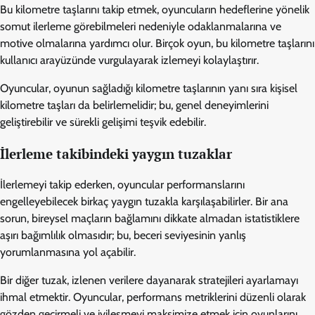
Bu kilometre taşlarını takip etmek, oyuncuların hedeflerine yönelik
somut ilerleme görebilmeleri nedeniyle odaklanmalarına ve
motive olmalarına yardımcı olur. Birçok oyun, bu kilometre taşlarını
kullanıcı arayüzünde vurgulayarak izlemeyi kolaylaştırır.
Oyuncular, oyunun sağladığı kilometre taşlarının yanı sıra kişisel
kilometre taşları da belirlemelidir; bu, genel deneyimlerini
geliştirebilir ve sürekli gelişimi teşvik edebilir.
İlerleme takibindeki yaygın tuzaklar
İlerlemeyi takip ederken, oyuncular performanslarını
engelleyebilecek birkaç yaygın tuzakla karşılaşabilirler. Bir ana
sorun, bireysel maçların bağlamını dikkate almadan istatistiklere
aşırı bağımlılık olmasıdır; bu, beceri seviyesinin yanlış
yorumlanmasına yol açabilir.
Bir diğer tuzak, izlenen verilere dayanarak stratejileri ayarlamayı
ihmal etmektir. Oyuncular, performans metriklerini düzenli olarak
gözden geçirmeli ve iyileşmeyi maksimize etmek için oyunlarını